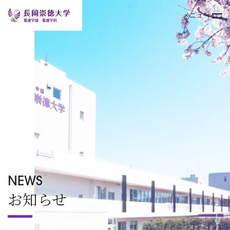
メニュー
トップページ
大学案内
学部
キャンパスライフ
入試情報
NEWS
お知らせ
オープンキャンパス
TOPICS