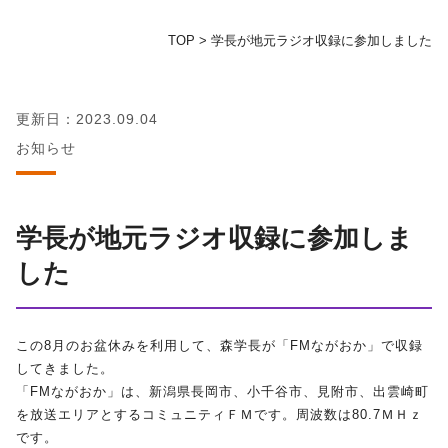
TOP
>
学長が地元ラジオ収録に参加しました
地域の方へ
教育センター
更新日：2023.09.04
お知らせ
証明書発行手続き
図書館
学長が地元ラジオ収録に参加しま
した
同窓会
お問い合わせ
この8月のお盆休みを利用して、森学長が「FMながおか」で収録
してきました。
資料請求
「FMながおか」は、新潟県長岡市、小千谷市、見附市、出雲崎町
を放送エリアとするコミュニティＦＭです。周波数は80.7ＭＨｚ
です。
プライバシーポリシー