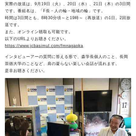
実際の放送は、9月19日（火）、20日（水）、21日（木）の3日間
です。番組名は、「
F
長・人の輪・地域の輪」です。
受験生の方へ
保護者の方へ
時間は3日間とも、8時30分頃～と19時～（再放送）の1日。2回放
送です。
採用担当の方へ
また、オンライン聴取も可能です。
以下のURLよりお聴きください。
https://www.jcbasimul.com/fmnagaoka
インタビューアーの質問に答える形で、森学長個人のこと、長岡
崇徳大学のことなど、肩の凝らない楽しい会話が流れます。
是非お聴きください。