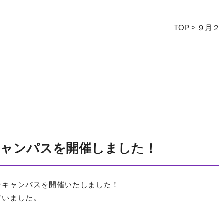
出願について
入試要項・出願区分
学部
特別選抜
TOP
>
９月
看護学部概要
学校推薦型選抜
カリキュラム
大学入学共通テスト利用選
臨地実習
抜
国家試験対策
一般選抜
教員紹介
合格発表の方法
国家資格&就職実績
入学手続・学費
4年制大学と専門学校との
学費の支援制度・奨学金等
違い
合格体験インタビュー
大学で学ぶ看護 専門領域の
学び
キャンパスを開催しました！
地域医療における看護
ンキャンパスを開催いたしました！
ざいました。