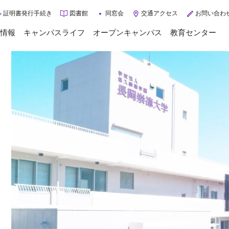
証明書発行手続き
図書館
同窓会
交通アクセス
お問い合わ
情報
キャンパスライフ
オープンキャンパス
教育センター
トップページ
キャンパスライフ
年間スケジュール
大学案内
クラブ・サークル
大学概要
学校生活サポート
ご挨拶
学生インタビュー
3つのポリシー
入学相談Q&A
施設紹介
グループ施設・病院
入試情報
交通アクセス
情報公開
入試情報
3分で分かる長岡崇徳大学
入試に関するお知らせ