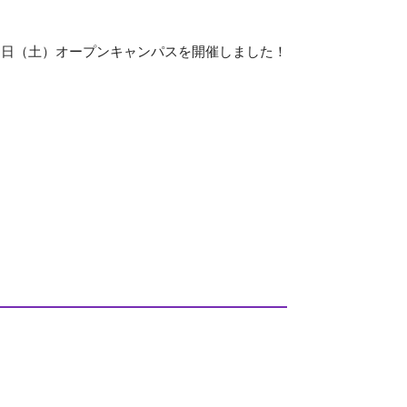
２日（土）オープンキャンパスを開催しました！
教育センター
証明書発行手続き
図書館
同窓会