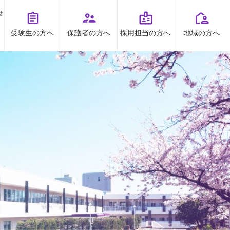
せ
受験生の方へ
保護者の方へ
採用担当の方へ
地域の方へ
オープンキャンパス
お問い合わせ
TOPICS
資料請求
お知らせ
プライバシーポリシー
すとくチャンネル
受験生の方へ
地域の方へ
保護者の方へ
高大連携
採用担当の方へ
ボランティア
出前授業
看護研究・講座等