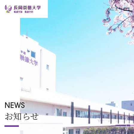
メニュー
トップページ
大学案内
学部
キャンパスライフ
入試情報
NEWS
お知らせ
オープンキャンパス
TOPICS