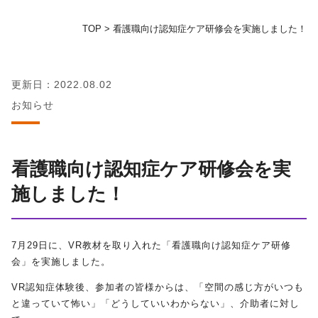
TOP
>
看護職向け認知症ケア研修会を実施しました！
地域の方へ
教育センター
更新日：2022.08.02
お知らせ
証明書発行手続き
図書館
看護職向け認知症ケア研修会を実
施しました！
同窓会
お問い合わせ
7
月
29
日に、
VR
教材を取り入れた「看護職向け認知症ケア研修
会」を実施しました。
資料請求
VR
認知症体験後、参加者の皆様からは、「空間の感じ方がいつも
と違っていて怖い」「どうしていいわからない」、介助者に対し
プライバシーポリシー