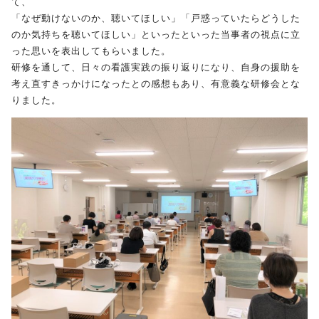
て、
「なぜ動けないのか、聴いてほしい」「戸惑っていたらどうした
のか気持ちを聴いてほしい」といったといった当事者の視点に立
受験生の方へ
保護者の方へ
った思いを表出してもらいました。
研修を通して、日々の看護実践の振り返りになり、自身の援助を
採用担当の方へ
考え直すきっかけになったとの感想もあり、有意義な研修会とな
りました。