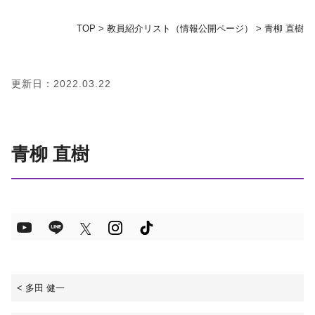
TOP
>
教員紹介リスト（情報公開ページ）
>
青柳 直樹
地域の方へ
教育センター
更新日：2022.03.22
証明書発行手続き
青柳 直樹
図書館
同窓会
お問い合わせ
資料請求
<
多田 健一
プライバシーポリシー