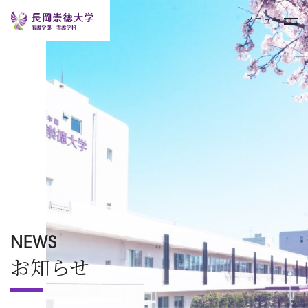
メニュー
トップページ
大学案内
学部
キャンパスライフ
入試情報
NEWS
お知らせ
オープンキャンパス
TOPICS