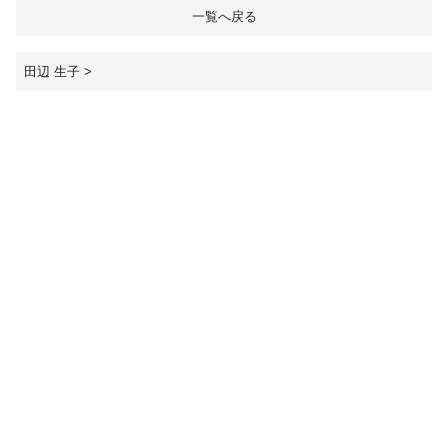
一覧へ戻る
受験生の方へ
保護者の方へ
田辺 生子
>
採用担当の方へ