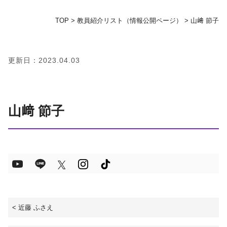
TOP
>
教員紹介リスト（情報公開ページ）
>
山﨑 節子
地域の方へ
教育センター
更新日：2023.04.03
証明書発行手続き
山﨑 節子
図書館
同窓会
お問い合わせ
資料請求
<
近藤 ふさえ
プライバシーポリシー