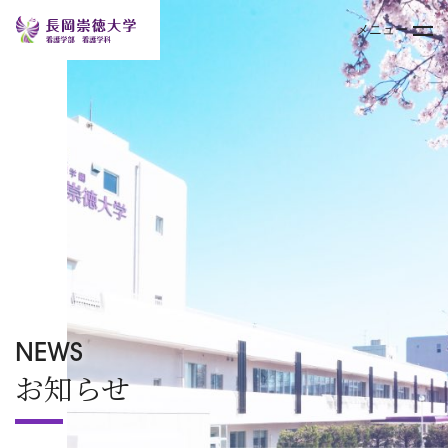
メニュー
トップページ
大学案内
学部
キャンパスライフ
入試情報
NEWS
お知らせ
オープンキャンパス
TOPICS