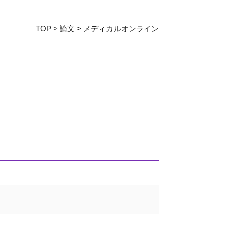
教育センター
TOP
>
論文
>
メディカルオンライン
証明書発行手続き
図書館
同窓会