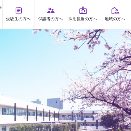
せ
受験生の方へ
保護者の方へ
採用担当の方へ
地域の方へ
オープンキャンパス
お問い合わせ
TOPICS
資料請求
お知らせ
プライバシーポリシー
すとくチャンネル
受験生の方へ
地域の方へ
保護者の方へ
高大連携
採用担当の方へ
ボランティア
出前授業
看護研究・講座等