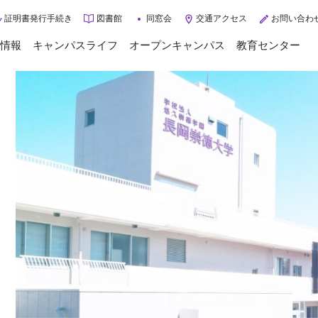
証明書発行手続き
図書館
同窓会
交通アクセス
お問い合わ
情報
キャンパスライフ
オープンキャンパス
教育センター
トップページ
キャンパスライフ
年間スケジュール
大学案内
クラブ・サークル
大学概要
学校生活サポート
ご挨拶
学生インタビュー
3つのポリシー
入学相談Q&A
施設紹介
グループ施設・病院
入試情報
交通アクセス
情報公開
入試情報
3分で分かる長岡崇徳大学
入試に関するお知らせ