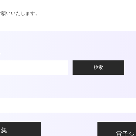
出願について
入試要項・出願区分
学部
お願いいたします。
特別選抜
看護学部概要
学校推薦型選抜
カリキュラム
大学入学共通テスト利用選
臨地実習
抜
国家試験対策
］
一般選抜
教員紹介
合格発表の方法
国家資格&就職実績
入学手続・学費
4年制大学と専門学校との
学費の支援制度・奨学金等
違い
合格体験インタビュー
大学で学ぶ看護 専門領域の
学び
地域医療における看護
ク集
電子ジ