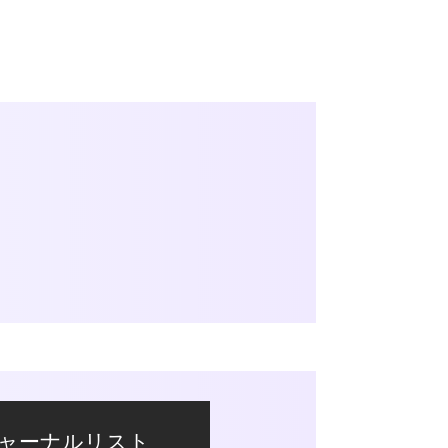
教育センター
証明書発行手続き
図書館
同窓会
ャーナルリスト