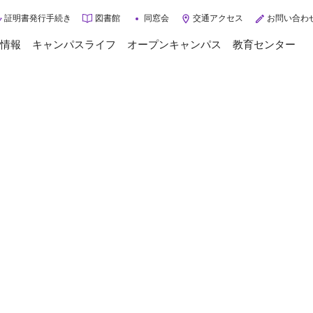
証明書発行手続き
図書館
同窓会
交通アクセス
お問い合わ
情報
キャンパスライフ
オープンキャンパス
教育センター
トップページ
キャンパスライフ
年間スケジュール
大学案内
クラブ・サークル
大学概要
学校生活サポート
ご挨拶
学生インタビュー
3つのポリシー
入学相談Q&A
施設紹介
グループ施設・病院
入試情報
交通アクセス
情報公開
入試情報
3分で分かる長岡崇徳大学
入試に関するお知らせ