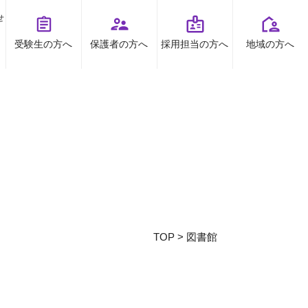
せ
受験生の方へ
保護者の方へ
採用担当の方へ
地域の方へ
オープンキャンパス
お問い合わせ
TOPICS
資料請求
お知らせ
プライバシーポリシー
すとくチャンネル
受験生の方へ
地域の方へ
TOP
>
図書館
保護者の方へ
高大連携
採用担当の方へ
ボランティア
出前授業
看護研究・講座等