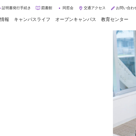
証明書発行手続き
図書館
同窓会
交通アクセス
お問い合わ
情報
キャンパスライフ
オープンキャンパス
教育センター
トップページ
キャンパスライフ
年間スケジュール
大学案内
クラブ・サークル
大学概要
学校生活サポート
ご挨拶
学生インタビュー
3つのポリシー
入学相談Q&A
施設紹介
グループ施設・病院
入試情報
交通アクセス
情報公開
入試情報
3分で分かる長岡崇徳大学
入試に関するお知らせ