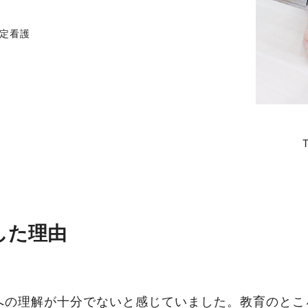
出願について
入試要項・出願区分
学部
定看護
特別選抜
看護学部概要
学校推薦型選抜
カリキュラム
大学入学共通テスト利用選
臨地実習
抜
国家試験対策
一般選抜
教員紹介
合格発表の方法
国家資格&就職実績
入学手続・学費
4年制大学と専門学校との
学費の支援制度・奨学金等
違い
合格体験インタビュー
大学で学ぶ看護 専門領域の
学び
地域医療における看護
した理由
への理解が十分でないと感じていました。教育のとこ