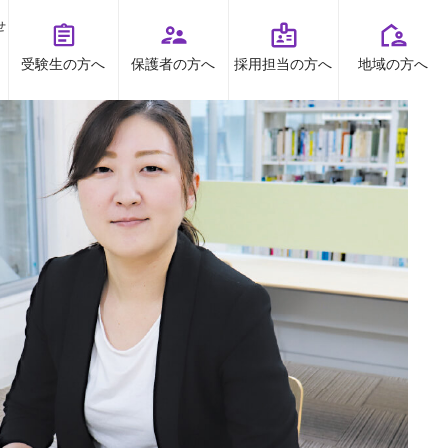
せ
受験生の方へ
保護者の方へ
採用担当の方へ
地域の方へ
オープンキャンパス
お問い合わせ
TOPICS
資料請求
お知らせ
プライバシーポリシー
すとくチャンネル
受験生の方へ
地域の方へ
保護者の方へ
高大連携
採用担当の方へ
ボランティア
出前授業
看護研究・講座等