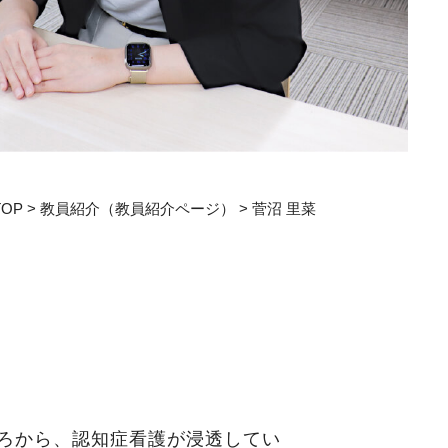
教育センター
証明書発行手続き
図書館
同窓会
TOP
>
教員紹介（教員紹介ページ）
>
菅沼 里菜
ろから、認知症看護が浸透してい