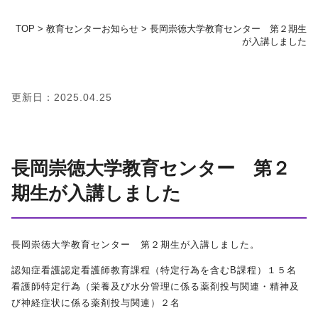
TOP
>
教育センターお知らせ
>
長岡崇徳大学教育センター 第２期生
地域の方へ
が入講しました
教育センター
更新日：2025.04.25
証明書発行手続き
図書館
長岡崇徳大学教育センター 第２
期生が入講しました
同窓会
お問い合わせ
長岡崇徳大学教育センター 第２期生が入講しました。
認知症看護認定看護師教育課程（特定行為を含む
B
課程）１５名
資料請求
看護師特定行為（栄養及び水分管理に係る薬剤投与関連・精神及
び神経症状に係る薬剤投与関連）２名
プライバシーポリシー