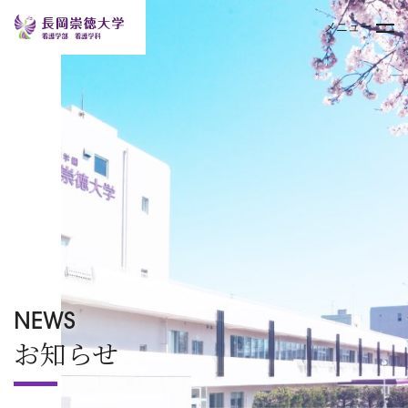
メニュー
トップページ
大学案内
学部
キャンパスライフ
入試情報
NEWS
お知らせ
オープンキャンパス
TOPICS