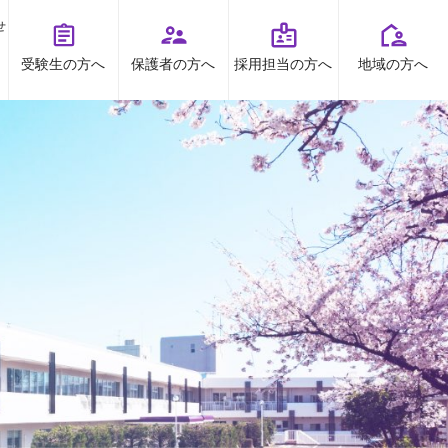
せ
受験生の方へ
保護者の方へ
採用担当の方へ
地域の方へ
オープンキャンパス
お問い合わせ
TOPICS
資料請求
お知らせ
プライバシーポリシー
すとくチャンネル
受験生の方へ
地域の方へ
保護者の方へ
高大連携
採用担当の方へ
ボランティア
出前授業
看護研究・講座等