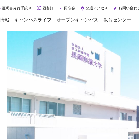
証明書発行手続き
図書館
同窓会
交通アクセス
お問い合わ
情報
キャンパスライフ
オープンキャンパス
教育センター
トップページ
キャンパスライフ
年間スケジュール
大学案内
クラブ・サークル
大学概要
学校生活サポート
ご挨拶
学生インタビュー
3つのポリシー
入学相談Q&A
施設紹介
グループ施設・病院
入試情報
交通アクセス
情報公開
入試情報
3分で分かる長岡崇徳大学
入試に関するお知らせ