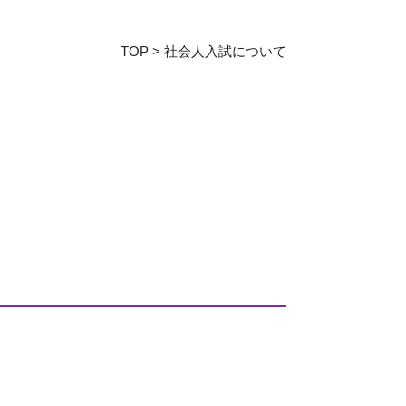
教育センター
TOP
>
社会人入試について
証明書発行手続き
図書館
同窓会