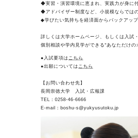
◆実習・演習環境に恵まれ、実践力が身に
◆アドバイザー制度など、小規模ならでは
◆学びたい気持ちを経済面からバックアッ
詳しくは大学ホームページ、もしくは入試
個別相談や学内見学ができる
“
あなただけの
●入試要項は
こちら
●出願については
こちら
【お問い合わせ先】
長岡崇徳大学 入試・広報課
TEL
：
0258-46-6666
E-mail
：
boshu-s@yukyusutoku.jp