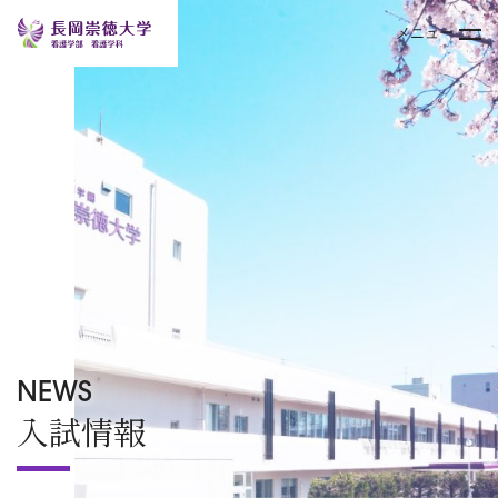
メニュー
トップページ
大学案内
学部
キャンパスライフ
入試情報
NEWS
入試情報
オープンキャンパス
TOPICS