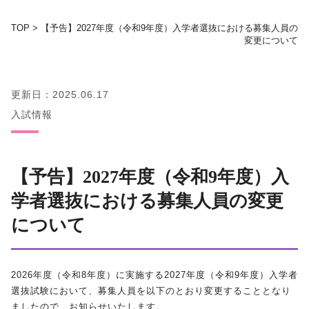
TOP
>
【予告】2027年度（令和9年度）入学者選抜における募集人員の
地域の方へ
変更について
教育センター
更新日：2025.06.17
証明書発行手続き
入試情報
図書館
【予告】2027年度（令和9年度）入
同窓会
学者選抜における募集人員の変更
について
お問い合わせ
資料請求
2026
年度（令和
8
年度）に実施する
2027
年度（令和
9
年度）入学者
選抜試験において、募集人員を以下のとおり変更することとなり
プライバシーポリシー
ましたので、お知らせいたします。