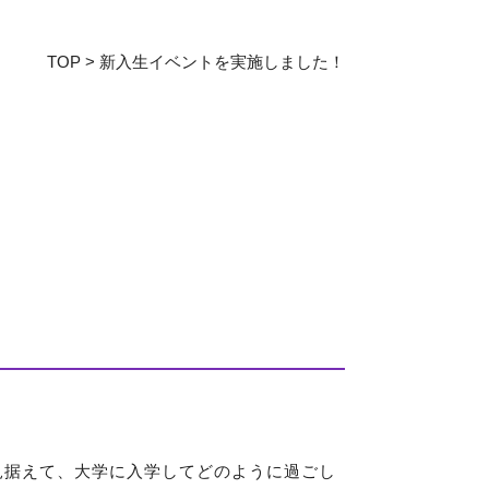
教育センター
TOP
>
新入生イベントを実施しました！
証明書発行手続き
図書館
同窓会
見据えて、大学に入学してどのように過ごし