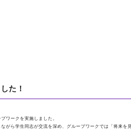
出願について
入試要項・出願区分
学部
特別選抜
看護学部概要
学校推薦型選抜
カリキュラム
大学入学共通テスト利用選
臨地実習
抜
国家試験対策
一般選抜
教員紹介
合格発表の方法
国家資格&就職実績
入学手続・学費
4年制大学と専門学校との
学費の支援制度・奨学金等
違い
合格体験インタビュー
大学で学ぶ看護 専門領域の
学び
ました！
地域医療における看護
ープワークを実施しました。
しながら学生同志が交流を深め、グループワークでは「将来を