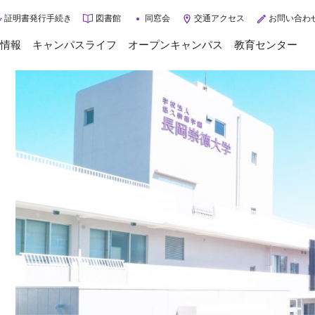
証明書発行手続き
図書館
同窓会
交通アクセス
お問い合わ
情報
キャンパスライフ
オープンキャンパス
教育センター
トップページ
キャンパスライフ
年間スケジュール
大学案内
クラブ・サークル
大学概要
学校生活サポート
ご挨拶
学生インタビュー
3つのポリシー
入学相談Q&A
施設紹介
グループ施設・病院
入試情報
交通アクセス
情報公開
入試情報
3分で分かる長岡崇徳大学
入試に関するお知らせ