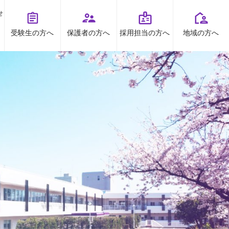
せ
受験生の方へ
保護者の方へ
採用担当の方へ
地域の方へ
オープンキャンパス
お問い合わせ
TOPICS
資料請求
お知らせ
プライバシーポリシー
すとくチャンネル
受験生の方へ
地域の方へ
保護者の方へ
高大連携
採用担当の方へ
ボランティア
出前授業
看護研究・講座等