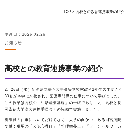
TOP
>
高校との教育連携事業の紹介
地域の方へ
教育センター
更新日：2025.02.26
お知らせ
証明書発行手続き
図書館
高校との教育連携事業の紹介
同窓会
2月26日（水）新潟県立長岡大手高等学校家政科
1
年生の生徒さん
お問い合わせ
39
名が本学に来校され、医療専門職の仕事について学びました。
この授業は高校の「生活産業基礎」の一環であり、大手高校と長
岡崇徳大学高大連携委員会との協働で実施しました。
資料請求
看護職の仕事についてだけでなく、大学の向かいにある田宮病院
で働く現場の「公認心理師」「管理栄養士」「ソーシャルワーカ
プライバシーポリシー