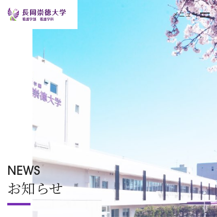
メニュー
トップページ
大学案内
学部
キャンパスライフ
入試情報
NEWS
お知らせ
オープンキャンパス
TOPICS