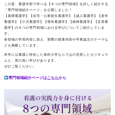
この度、看護学部で学べる【８つの専門領域】を詳しく紹介する
「専門領域紹介ページ」を公開しました！
受験生の方へ
保護者の方へ
【基礎看護学】【在宅・公衆衛生看護学】【成人看護学】【老年
看護学】【小児看護学】【母性看護学】【精神看護学】【災害看
採用担当の方へ
護学】の８つの専門領域における学びについてご紹介していま
す。
各領域の学習内容に加え、実際の授業内容や卒業論文のテーマな
ども掲載しています。
本学には看護に特化した単科大学ならではの充実したカリキュラ
ムと、質の高い学びがあります。
ぜひご覧ください。
専門領域紹介ページは
こちら
から