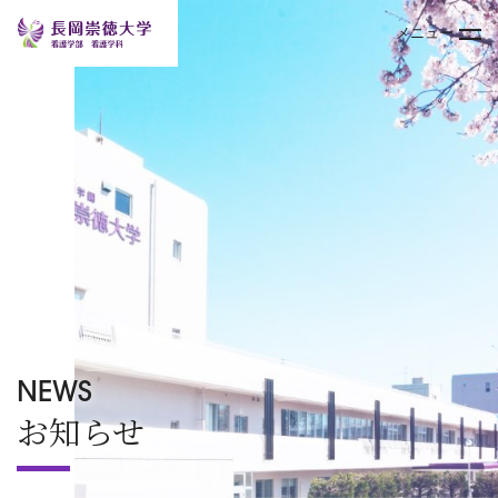
メニュー
トップページ
大学案内
学部
キャンパスライフ
入試情報
NEWS
お知らせ
オープンキャンパス
TOPICS