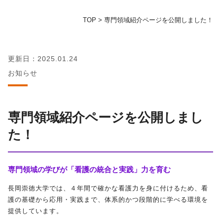
TOP
>
専門領域紹介ページを公開しました！
地域の方へ
教育センター
更新日：2025.01.24
お知らせ
証明書発行手続き
図書館
専門領域紹介ページを公開しまし
た！
同窓会
お問い合わせ
専門領域の学びが「看護の統合と実践」力を育む
長岡崇徳大学では、４年間で確かな看護力を身に付けるため、看
資料請求
護の基礎から応用・実践まで、体系的かつ段階的に学べる環境を
提供しています。
プライバシーポリシー