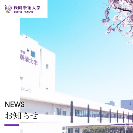
メニュー
トップページ
大学案内
学部
キャンパスライフ
入試情報
NEWS
お知らせ
オープンキャンパス
TOPICS