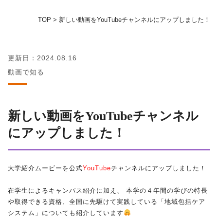
TOP
>
新しい動画をYouTubeチャンネルにアップしました！
地域の方へ
教育センター
更新日：2024.08.16
動画で知る
証明書発行手続き
図書館
新しい動画をYouTubeチャンネル
にアップしました！
同窓会
お問い合わせ
大学紹介ムービーを公式
YouTube
チャンネルにアップしました！
資料請求
在学生によるキャンパス紹介に加え、 本学の４年間の学びの特長
や取得できる資格、全国に先駆けて実践している「地域包括ケア
システム」についても紹介しています
プライバシーポリシー