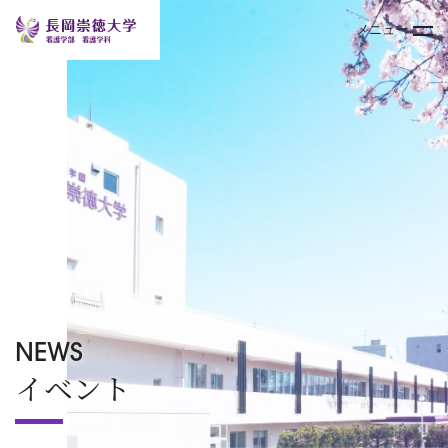
メニュー
トップページ
大学案内
学部
キャンパスライフ
入試情報
NEWS
イベント
オープンキャンパス
TOPICS