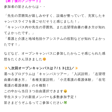
【終了後のアンケート】
参加者の皆さんからは・・
「先生の雰囲気が親しみやすく、設備が整っていて、充実したキ
ャンパスライフを過ごせだそうと感じました！」
「キャンパス内や先生の雰囲気、また志望理由書の書き方が知れ
てよかったです。」
「看護と介護と地域包括ケアシステムの役割などが知れてよかっ
たです！」
などなど、オープンキャンパスに参加したからこそ感じられた感
想をたくさん頂きました
＼次回オープンキャンパスは７/１３(土)／
選べるプログラムは「キャンパスツアー」「入試説明」「志望理
由書の書き方」「各種支援説明」「小児看護の看護体験」「在宅
看護の看護体験」の６種類！
この中から当日３つ自由選択できます
学生スタッフの新規メンバーも多数参加予定！
皆さまどうぞふるってご参加ください