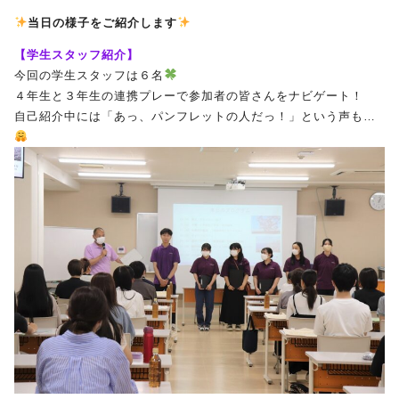
当日の様子をご紹介します
受験生の方へ
保護者の方へ
【学生スタッフ紹介】
今回の学生スタッフは６名
採用担当の方へ
４年生と３年生の連携プレーで参加者の皆さんをナビゲート！
自己紹介中には「あっ、パンフレットの人だっ！」という声も…