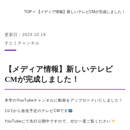
TOP
>
【メディア情報】新しいテレビCMが完成しました！
地域の方へ
教育センター
更新日：2023.10.19
すとくチャンネル
証明書発行手続き
図書館
【メディア情報】新しいテレビ
CMが完成しました！
同窓会
お問い合わせ
本学の
YouTube
チャンネルに動画をアップロードいたしました！
11/1から放送予定のテレビCMです
資料請求
YouTubeにて先行公開中ですので、
ぜひ一度ご覧ください
プライバシーポリシー