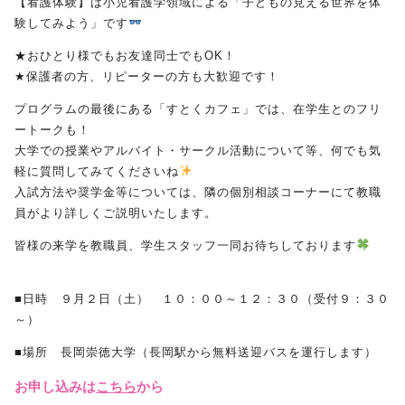
【看護体験】は小児看護学領域による「子どもの見える世界を体
験してみよう」です
受験生の方へ
保護者の方へ
★おひとり様でもお友達同士でもOK！
★保護者の方、リピーターの方も大歓迎です！
採用担当の方へ
プログラムの最後にある「すとくカフェ」では、在学生とのフリ
ートークも！
大学での授業やアルバイト・サークル活動について等、何でも気
軽に質問してみてくださいね
入試方法や奨学金等については、隣の個別相談コーナーにて教職
員がより詳しくご説明いたします。
皆様の来学を教職員、学生スタッフ一同お待ちしております
■日時 ９月２日（土） １０：００～１２：３０（受付９：３０
～）
■場所 長岡崇徳大学（長岡駅から無料送迎バスを運行します）
お申し込みは
こちら
から