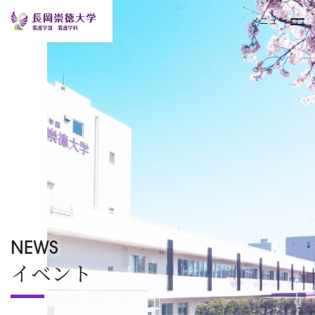
メニュー
トップページ
大学案内
学部
キャンパスライフ
入試情報
NEWS
イベント
オープンキャンパス
TOPICS