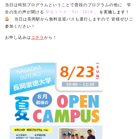
当日は特別プログラムということで普段のプログラムの他に 学
生の生の声が聞ける
学生トーク「SU－TALK」
を実施します！
受験生の方へ
保護者の方へ
当日は長岡駅から無料送迎バスも運行しますので 皆様ぜひご
参加ください！
採用担当の方へ
お申し込みは
コチラ
から！