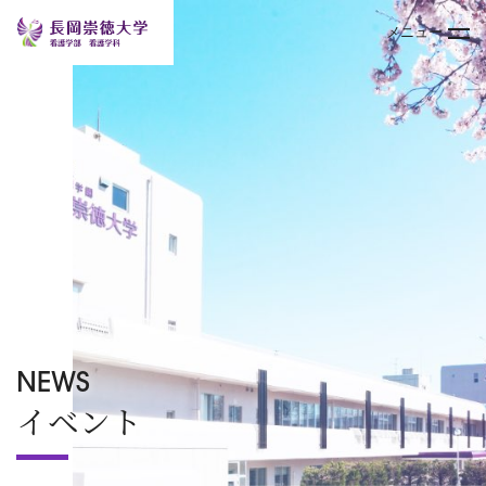
メニュー
トップページ
大学案内
学部
キャンパスライフ
入試情報
NEWS
イベント
オープンキャンパス
TOPICS