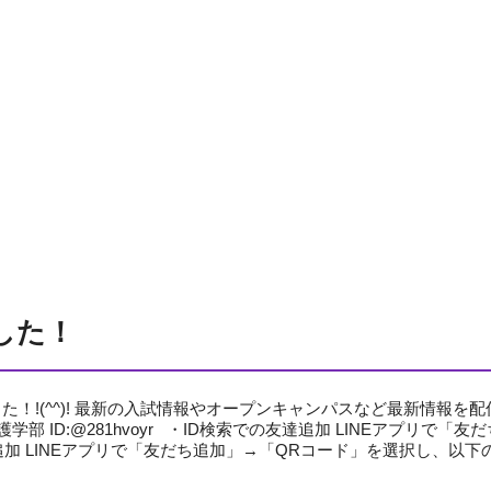
出願について
入試要項・出願区分
学部
特別選抜
看護学部概要
学校推薦型選抜
カリキュラム
大学入学共通テスト利用選
臨地実習
抜
国家試験対策
一般選抜
教員紹介
合格発表の方法
国家資格&就職実績
入学手続・学費
4年制大学と専門学校との
学費の支援制度・奨学金等
違い
合格体験インタビュー
大学で学ぶ看護 専門領域の
学び
した！
地域医療における看護
た！!(^^)! 最新の入試情報やオープンキャンパスなど最新情報
 ID:@281hvoyr ・ID検索での友達追加 LINEアプリで「友
加 LINEアプリで「友だち追加」→「QRコード」を選択し、以