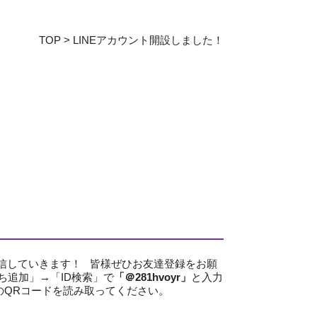
教育センター
TOP
>
LINEアカウント開設しました！
証明書発行手続き
図書館
同窓会
を配信していきます！ 皆様ぜひお友達登録をお願
だち追加」→「ID検索」で
「＠281hvoyr」
と入力
下のQRコードを読み取ってください。