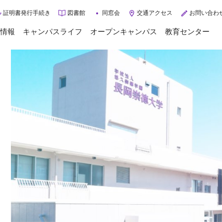
証明書発行手続き
図書館
同窓会
交通アクセス
お問い合わ
情報
キャンパスライフ
オープンキャンパス
教育センター
トップページ
キャンパスライフ
年間スケジュール
大学案内
クラブ・サークル
大学概要
学校生活サポート
ご挨拶
学生インタビュー
3つのポリシー
入学相談Q&A
施設紹介
グループ施設・病院
入試情報
交通アクセス
情報公開
入試情報
3分で分かる長岡崇徳大学
入試に関するお知らせ