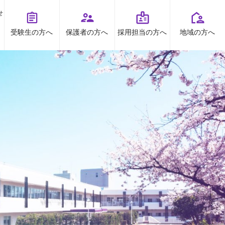
せ
受験生の方へ
保護者の方へ
採用担当の方へ
地域の方へ
オープンキャンパス
お問い合わせ
TOPICS
資料請求
お知らせ
プライバシーポリシー
すとくチャンネル
受験生の方へ
地域の方へ
保護者の方へ
高大連携
採用担当の方へ
ボランティア
出前授業
看護研究・講座等