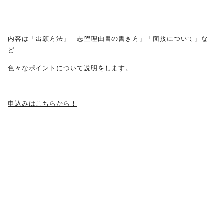
受験生の方へ
保護者の方へ
内容は「出願方法」「志望理由書の書き方」「面接について」な
ど
採用担当の方へ
色々なポイントについて説明をします。
申込みはこちらから！