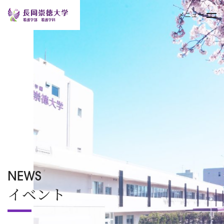
メニュー
トップページ
大学案内
学部
キャンパスライフ
入試情報
NEWS
イベント
オープンキャンパス
TOPICS